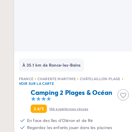
Camping Avignon
Camping Rhône-Alpes
Camping Ardèche
Camping Vallon-Pont-d'Arc
Camping Drôme
Camping Haute-Savoie
Camping Annecy
Camping Isère
Camping Savoie
Camping Espagne
À 35.1 km de Ronce-les-Bains
Camping Cantabria
Camping Santander
FRANCE
CHARENTE MARITIME
CHÂTELAILLON-PLAGE
VOIR SUR LA CARTE
Camping Catalogne
Camping 2 Plages & Océan
Camping Costa Brava
Camping Barcelone
Camping Escala
3.4/5
166
expériences vécues
Camping Palamos
En face des îles d'Oléron et de Ré
Camping Tossa de Mar
Regardez les enfants jouer dans les piscines
Camping Costa Dorada