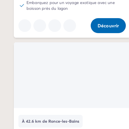
Embarquez pour un voyage exotique avec une
Camping Communauté Valencienne
boisson près du lagon
Camping Costa Blanca
Camping Alicante
Camping Benidorm
Découvrir
Camping Costa del Azahar
Camping Valence
Camping Italie
Camping Abruzzes
Camping Emilie Romagne
Camping Latium
Camping Rome
Camping Lombardie
Camping Lac de Garde
Camping Lac Majeur
Camping Pouilles
Camping Sardaigne
Camping Toscane
Camping Florence
À 42.6 km de Ronce-les-Bains
Camping Trentin-Haut-Adige