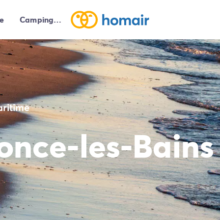
e
Campings autour de moi
aritime
once-les-Bains