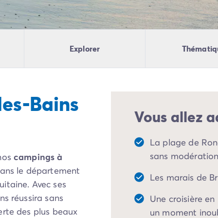
Explorer
Thématiq
les-Bains
Vous allez a
La plage de Ronce
sans modération
 nos
campings à
 dans le département
Les marais de Br
itaine. Avec ses
ns réussira sans
Une croisière en 
erte des plus beaux
un moment inoub