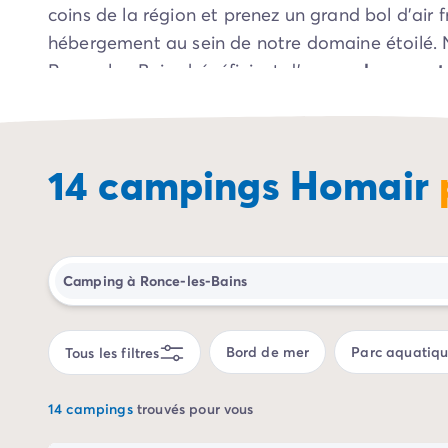
coins de la région et prenez un grand bol d’air f
Camping Porto Vecchio
hébergement au sein de notre domaine étoilé.
Camping Haute-Corse
Camping Bastia
Ronce-les-Bains bénéficient d’un
emplacement p
Camping Hauts-de-France
visiter la ville et ses alentours, mais également 
Camping Nord-Pas-de-Calais
qualité
pour des vacances réussies en famille, 
Camping Picardie
amis.
Camping Ile-de-France
14 campings Homair
Camping Paris
Camping Languedoc-Roussillon
Camping Aude
Camping Carcassonne
Fenêtre de dialogue fermée
Camping Narbonne
Camping Gard
Camping Grau-du-Roi
Bord de mer
Parc aquatiq
Tous les filtres
Camping Hérault
Camping Cap D'Agde
Camping La Grande Motte
14 campings
trouvés pour vous
Camping Marseillan-Plage