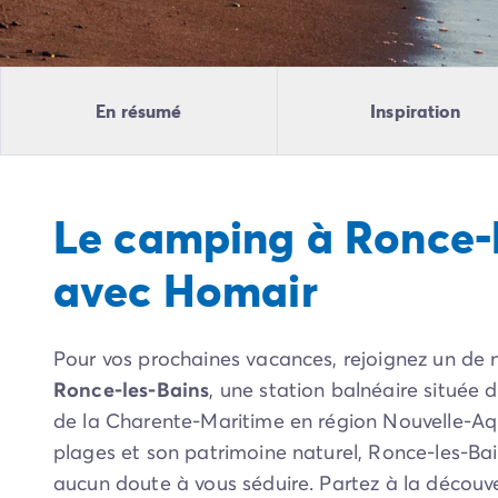
Camping Pyrénées Atlantiques
Camping Biarritz
Camping Bidart
Camping Hendaye
En résumé
Inspiration
Camping Bretagne
Camping Côtes d'Armor
Camping Finistère
Camping Ille-et-Vilaine
Le camping à Ronce-
Camping Saint-Malo
Camping Morbihan
avec Homair
Camping Vannes
Camping Centre-Val de Loire
Camping Indre-et-Loire
Pour vos prochaines vacances, rejoignez un de
Camping Chenonceau
Camping Champagne-Ardenne
Ronce-les-Bains
, une station balnéaire située
Camping Ardennes
de la Charente-Maritime en région Nouvelle-Aqu
Camping Corse
plages et son patrimoine naturel, Ronce-les-Bai
Camping Corse-du-Sud
aucun doute à vous séduire. Partez à la découv
Camping Bonifacio