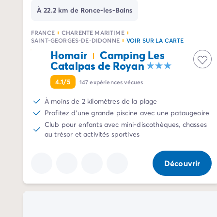
Camping La Palmyre
À 22.2 km de Ronce-les-Bains
Camping Royan
Camping Provence-Alpes-Côte d'Azur
FRANCE
CHARENTE MARITIME
SAINT-GEORGES-DE-DIDONNE
VOIR SUR LA CARTE
Camping Alpes-de-Haute-Provence
Homair
Camping Les
Camping Alpes-Maritimes
Catalpas de Royan
Camping Cannes
Camping Nice
4.1/5
147
expériences vécues
Camping Bouches du Rhône
À moins de 2 kilomètres de la plage
Camping Cassis
Profitez d'une grande piscine avec une pataugeoire
Camping Marseille
Club pour enfants avec mini-discothèques, chasses
Camping Var
au trésor et activités sportives
Camping Fréjus
Camping Hyères les Palmiers
Camping Lavandou
Découvrir
Camping Port Grimaud
Camping Saint-Raphaël
Camping Saint-Tropez
Camping Vaucluse