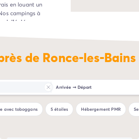
rais en louant un
 Nos campings à
rivilégié
pour
d’
infrastructures de
en couple ou entre
près de Ronce-les-Bains
Arrivée
➞
Départ
ue avec toboggans
5 étoiles
Hébergement PMR
Se