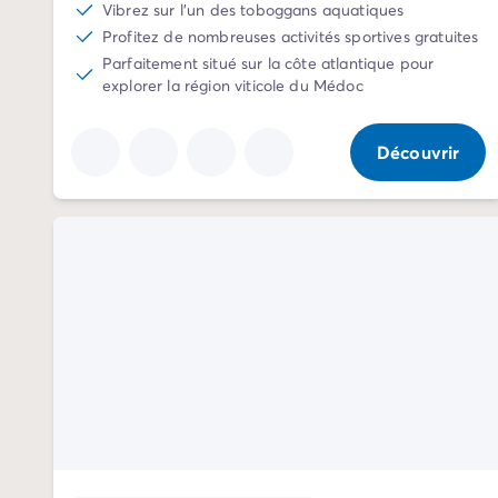
Vibrez sur l'un des toboggans aquatiques
Camping Normandie
Profitez de nombreuses activités sportives gratuites
Camping Basse-Normandie
Parfaitement situé sur la côte atlantique pour
Camping Calvados
explorer la région viticole du Médoc
Camping Manche
Camping Haute-Normandie
Camping Pays de la Loire
Découvrir
Camping Loire-Atlantique
Camping Guerande
Camping Le-Croisic
Camping Pornic
Camping Vendée
Camping La-Tranche-sur-Mer
Camping Les Sables d'Olonne
Camping Saint-Gilles-Croix-de-Vie
Camping Saint-Hilaire-De-Riez
Camping Saint-Jean-De-Monts
Camping Poitou-Charentes
Camping Charente-Maritime
Camping Fouras