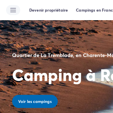
Devenir propriétaire
Campings en Franc
Toutes nos destinations
Camping France
Camping Alsace
Camping Bas-Rhin
Camping Strasbourg
Camping Haut-Rhin
Camping Colmar
Quartier de La Tremblade, en Charente-M
Camping Aquitaine
Camping Dordogne
Camping à R
Camping Gironde
Camping Arcachon
Camping Bordeaux
Camping Les Landes
Camping Biscarrosse
Camping Hossegor
Voir les campings
Camping Messanges
Camping Mimizan