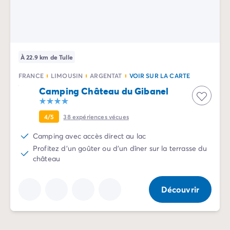
Camping Sète
Camping Valras-Plage
Camping Vendres-Plage
Camping Vias-Plage
À 22.9 km de Tulle
Camping Pyrénées-Orientales
Camping Argelès-sur-Mer
FRANCE
LIMOUSIN
ARGENTAT
VOIR SUR LA CARTE
Camping Canet-en-Roussillon
Camping Château du Gibanel
Camping Collioure
Camping Le Barcarès
4/5
38
expériences vécues
Camping Limousin
Camping Corrèze
Camping avec accès direct au lac
Camping Midi-Pyrénées
Profitez d'un goûter ou d'un dîner sur la terrasse du
Camping Aveyron
château
Camping Millau
Camping Gers
Découvrir
Camping Lot
Camping Lot-et-Garonne
Camping Tarn