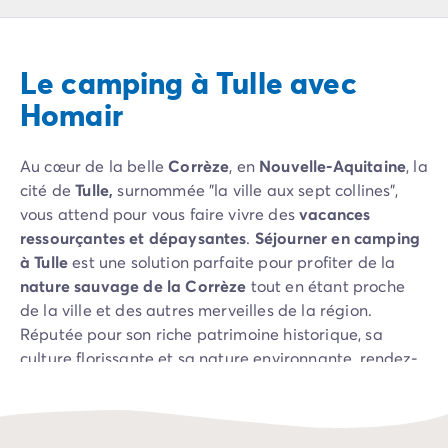
Camping Pyrénées Atlantiques
Camping Biarritz
Camping Bidart
Le camping à Tulle avec
Camping Hendaye
Camping Bretagne
Homair
Camping Côtes d'Armor
Camping Finistère
Au cœur de la belle
Corrèze
, en
Nouvelle-Aquitaine
, la
Camping Ille-et-Vilaine
cité de
Tulle,
surnommée "la ville aux sept collines",
Camping Saint-Malo
vous attend pour vous faire vivre des
vacances
Camping Morbihan
ressourçantes et dépaysantes
.
Séjourner en camping
Camping Vannes
à Tulle
est une solution parfaite pour profiter de la
Camping Centre-Val de Loire
nature sauvage de la Corrèze
tout en étant proche
Camping Indre-et-Loire
de la ville et des autres merveilles de la région.
Camping Chenonceau
Réputée pour son riche patrimoine historique, sa
Camping Champagne-Ardenne
culture florissante et sa nature environnante, rendez-
Camping Ardennes
vous à Tulle pour faire le plein de grand air, de
Camping Corse
découvertes et d’aventures. Située au centre d'un
Camping Corse-du-Sud
triangle formé par les villes de
Limoges
,
Périgueux
et
Camping Bonifacio