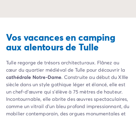
Camping Rhône-Alpes
Le camping en plei
Camping Ardèche
Camping Vallon-Pont-d'Arc
Camping Drôme
Vos vacances en camping
Camping Haute-Savoie
Camping Annecy
aux alentours de Tulle
Camping Isère
Camping Savoie
Tulle regorge de trésors architecturaux. Flânez au
Camping Espagne
cœur du quartier médiéval de Tulle pour découvrir la
Camping Cantabria
cathédrale Notre-Dame
. Construite au début du XIIIe
Camping Santander
siècle dans un style gothique léger et élancé, elle est
Camping Catalogne
un chef-d'œuvre qui s'élève à 75 mètres de hauteur.
Camping Costa Brava
Incontournable, elle abrite des œuvres spectaculaires,
Camping Barcelone
comme un vitrail d’un bleu profond impressionnant, du
Camping Escala
mobilier contemporain, des orgues monumentales et
Camping Palamos
une crypte archéologique fascinante. À quelques pas
Camping Tossa de Mar
de la cathédrale, parcourez le
cloître
, classé
Camping Costa Dorada
Monument historique, le seul subsistant en Bas-