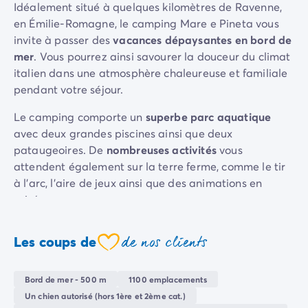
Idéalement situé à quelques kilomètres de Ravenne,
Camping Sète
en Émilie-Romagne, le camping Mare e Pineta vous
Camping Valras-Plage
invite à passer des
vacances
dépaysantes en bord de
Camping Vendres-Plage
mer
. Vous pourrez ainsi savourer la douceur du climat
Camping Vias-Plage
italien dans une atmosphère chaleureuse et familiale
Camping Pyrénées-Orientales
pendant votre séjour.
Camping Argelès-sur-Mer
Camping Canet-en-Roussillon
Le camping comporte un
superbe parc aquatique
Camping Collioure
avec deux grandes piscines ainsi que deux
Camping Le Barcarès
pataugeoires. De
nombreuses activités
vous
Camping Limousin
attendent également sur la terre ferme, comme le tir
Camping Corrèze
à l'arc, l'aire de jeux ainsi que des animations en
Camping Midi-Pyrénées
soirée.
Camping Aveyron
Des
services de restauration
sont disponibles sur
Camping Millau
de nos clients
Les coups de
place, et vous pourrez bénéficier d'un haut niveau de
Camping Gers
coeur
confort sur votre emplacement. Tous les mobil-homes
Camping Lot
sont spacieux, avec une terrasse ensoleillée vous
Camping Lot-et-Garonne
Bord de mer - 500 m
1100 emplacements
permettant de profiter
de moments d'
intimité et de
Camping Tarn
Un chien autorisé (hors 1ère et 2ème cat.)