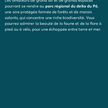
Les amateurs de grand air et de grands espaces
pourront se rendre au
parc régional du delta du Pô
,
une aire protégée formée de forêts et de marais
salants, qui concentre une riche biodiversité. Vous
pourrez admirer la beauté de la faune et de la flore à
pied ou à vélo, pour une échappée entre terre et mer.
Si vous vous intéressez aux chefs-d'œuvre italiens,
Ravenne
est la destination idéale. Les incroyables
mosaïques de la basilique San Vital sont à voir
absolument. Avec ses nombreux manèges, le
parc
d'attractions Mirabilandia
amusera petits et grands.