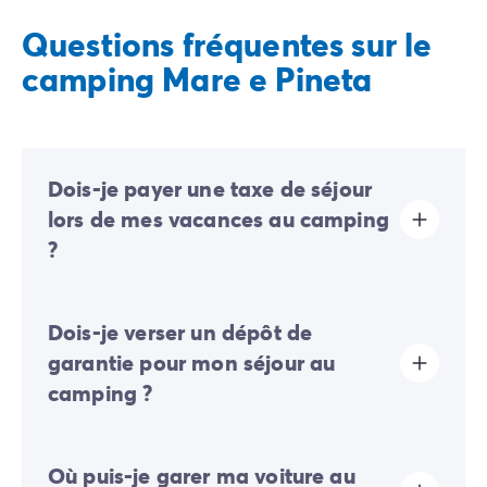
Questions fréquentes sur le
camping Mare e Pineta
Dois-je payer une taxe de séjour
lors de mes vacances au camping
?
La taxe de séjour est établie dans presque tous les
Dois-je verser un dépôt de
sites touristiques. Il vous faudra donc l’acquitter lors
de votre enregistrement en ligne ou une fois sur place.
garantie pour mon séjour au
camping ?
Oui, un dépôt de garantie vous sera demandé lors de
Où puis-je garer ma voiture au
votre enregistrement en ligne ou une fois sur place.