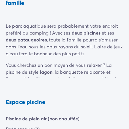
famille
Camping Rhône-Alpes
Camping Ardèche
Camping Vallon-Pont-d'Arc
Le parc aquatique sera probablement votre endroit
Camping Drôme
préféré du camping ! Avec ses
deux piscines
et ses
Camping Haute-Savoie
deux pataugeoires
, toute la famille pourra s'amuser
Camping Annecy
dans l'eau sous les doux rayons du soleil. L'aire de jeux
Camping Isère
d'eau fera le bonheur des plus petits.
Camping Savoie
Camping Espagne
Vous cherchez un bon moyen de vous relaxer ? La
Camping Cantabria
piscine de style
lagon
, la banquette relaxante et
Camping Santander
l'
espace bien-être
seront parfaits pour vous détendre.
Camping Catalogne
Le complexe aquatique dispose également d'une très
Camping Costa Brava
belle terrasse sur laquelle vous pourrez bronzer tout
Camping Barcelone
en gardant un œil sur vos enfants.
Espace piscine
Camping Escala
Camping Palamos
Camping Tossa de Mar
Piscine de plein air (non chauffée)
Camping Costa Dorada
Pataugeoire (2)