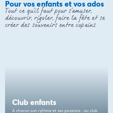
Avant de partir
Pour vos enfants et vos ados
Les modes de paiement
Tout ce qu'il faut pour s'amuser,
Paiement en plusieurs fois
découvrir, rigoler, faire la fête et se
L'assurance annulation
créer des souvenirs entre copains.
Acheter un mobil-home
Club enfants
À chacun son rythme et ses passions : au club