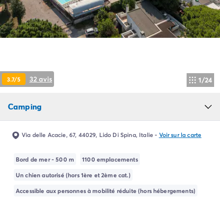
Camping Pyrénées Atlantiques
Camping Biarritz
Camping Bidart
Camping Hendaye
Camping Bretagne
Camping Côtes d'Armor
Camping Finistère
32 avis
3.7/5
1/24
Camping Ille-et-Vilaine
Camping Saint-Malo
Camping
Camping Morbihan
Camping Vannes
Camping Centre-Val de Loire
Via delle Acacie, 67, 44029, Lido Di Spina, Italie
-
Voir sur la carte
Camping Indre-et-Loire
Camping Chenonceau
Bord de mer - 500 m
1100 emplacements
Camping Champagne-Ardenne
Un chien autorisé (hors 1ère et 2ème cat.)
Camping Ardennes
Camping Corse
Accessible aux personnes à mobilité réduite (hors hébergements)
Camping Corse-du-Sud
Camping Bonifacio