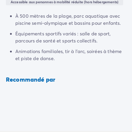
tranquillité
.
Camping Normandie
Accessible aux personnes à mobilité réduite (hors hébergements)
Camping Basse-Normandie
Camping Calvados
À 500 mètres de la plage, parc aquatique avec
Camping Manche
piscine semi-olympique et bassins pour enfants.
Camping Haute-Normandie
Équipements sportifs variés : salle de sport,
Camping Pays de la Loire
parcours de santé et sports collectifs.
Camping Loire-Atlantique
Camping Guerande
Animations familiales, tir à l'arc, soirées à thème
Camping Le-Croisic
et piste de danse.
Camping Pornic
Camping Vendée
Camping La-Tranche-sur-Mer
Recommandé par
Camping Les Sables d'Olonne
Camping Saint-Gilles-Croix-de-Vie
Camping Saint-Hilaire-De-Riez
Camping Saint-Jean-De-Monts
Camping Poitou-Charentes
Camping Charente-Maritime
Camping Fouras