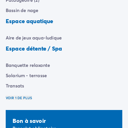
Camping Communauté Valencienne
Camping Costa Blanca
Bassin de nage
Camping Alicante
Espace aquatique
Camping Benidorm
Camping Costa del Azahar
Camping Valence
Aire de jeux aqua-ludique
Camping Italie
Espace détente / Spa
Camping Abruzzes
Camping Emilie Romagne
Camping Latium
Banquette relaxante
Camping Rome
Solarium - terrasse
Camping Lombardie
Camping Lac de Garde
Transats
Camping Lac Majeur
Camping Pouilles
VOIR 1 DE PLUS
Camping Sardaigne
Camping Toscane
Camping Florence
Bon à savoir
Camping Trentin-Haut-Adige