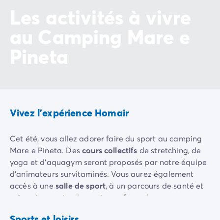
Les activités à vivre
Camping Slovénie
Toutes nos thématiques
au Camping Mare e
Par thématique
Camping 3 étoiles
Pineta
Camping 4 étoiles
Camping 5 étoiles
Camping à la campagne
Camping à la montagne
Camping acceptant les chiens
Vivez l'expérience Homair
Camping avec club enfants
Camping avec clubs ados
Cet été, vous allez adorer faire du sport au camping
Camping avec parc aquatique
Mare e Pineta. Des
cours collectifs
de stretching, de
Camping avec piscine
yoga et d'aquagym seront proposés par notre équipe
Camping en bord de lac
d'animateurs survitaminés. Vous aurez également
Camping en bord de mer
accès à une
salle de sport
, à un parcours de santé et
Camping en bord de rivière
Tir
même à une aire de remise en forme !
Camping en nature et découvertes
à
Camping et vélo en famille
Tennis
l'arc
Si vous avez l'esprit de compétition, vous allez pouvoir
Sports et loisirs