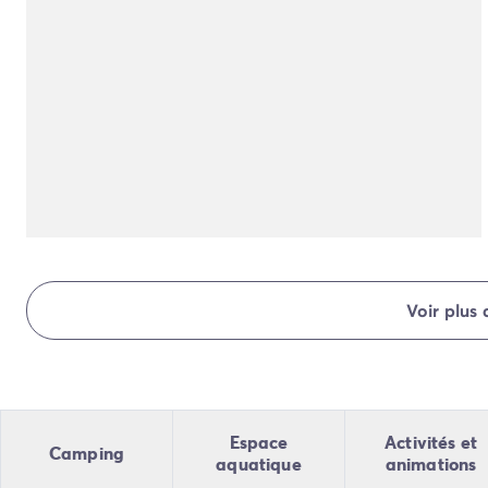
Camping Normandie
Camping Basse-Normandie
Camping Calvados
Camping Manche
Camping Haute-Normandie
Camping Pays de la Loire
Camping Loire-Atlantique
Camping Guerande
Camping Le-Croisic
Camping Pornic
Camping Vendée
Camping La-Tranche-sur-Mer
Voir plus
Camping Les Sables d'Olonne
Camping Saint-Gilles-Croix-de-Vie
Camping Saint-Hilaire-De-Riez
Camping Saint-Jean-De-Monts
Camping Poitou-Charentes
Espace
Activités et
Camping
Camping Charente-Maritime
aquatique
animations
Camping Fouras