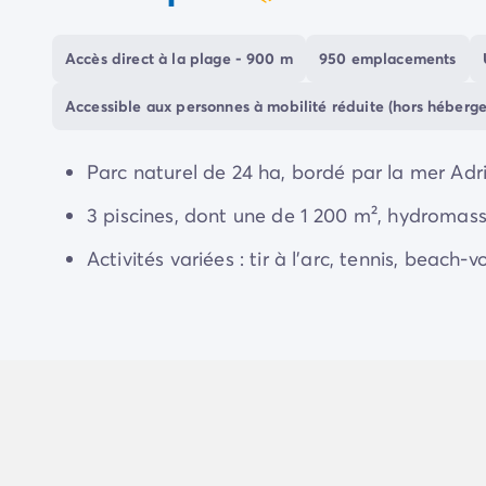
coeur
Camping Communauté Valencienne
En somme, le
Spina Family Camping Village
es
Camping Costa Blanca
moments inoubliables, entre nature préservée, ac
Accès direct à la plage - 900 m
950 emplacements
Camping Alicante
Camping Benidorm
Accessible aux personnes à mobilité réduite (hors héberg
Camping Costa del Azahar
Camping Valence
Camping Italie
Parc naturel de 24 ha, bordé par la mer Adri
Camping Abruzzes
3 piscines, dont une de 1 200 m², hydromas
Camping Emilie Romagne
Camping Latium
Activités variées : tir à l’arc, tennis, beach-
Camping Rome
Camping Lombardie
Camping Lac de Garde
Camping Lac Majeur
Camping Pouilles
Camping Sardaigne
Camping Toscane
Camping Florence
Camping Trentin-Haut-Adige