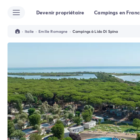
Devenir propriétaire
Campings en Franc
Toutes nos destinations
Camping France
Camping Alsace
·
Italie
·
Emilie Romagne
·
Campings à Lido Di Spina
Camping Bas-Rhin
Camping Strasbourg
Camping Haut-Rhin
Camping Colmar
Camping Aquitaine
Camping Dordogne
Camping Gironde
Camping Arcachon
Camping Bordeaux
Camping Les Landes
Camping Biscarrosse
Camping Hossegor
Camping Messanges
Camping Mimizan