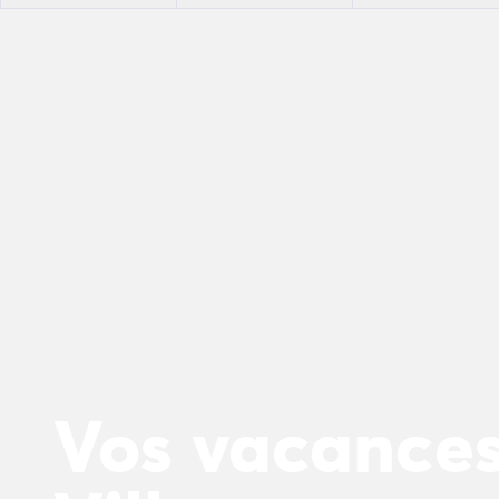
Camping La Palmyre
Camping Royan
Camping Provence-Alpes-Côte d'Azur
Camping Alpes-de-Haute-Provence
Camping Alpes-Maritimes
Camping Cannes
Camping Nice
Camping Bouches du Rhône
Camping Cassis
Camping Marseille
Camping Var
Camping Fréjus
Camping Hyères les Palmiers
Camping Lavandou
Camping Port Grimaud
Vos vacances
Camping Saint-Raphaël
Camping Saint-Tropez
Camping Vaucluse