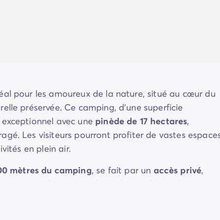
déal pour les amoureux de la nature, situé au cœur du
urelle préservée. Ce camping, d'une superficie
e exceptionnel avec une
pinède de 17 hectares
,
gé. Les visiteurs pourront profiter de vastes espace
ités en plein air.
00 mètres du camping
, se fait par un
accès privé
,
camping met à disposition de ses hôtes de nombreuses
clable
, des
sentiers piétons
, et divers
services exclusif
s
ment du séjour.