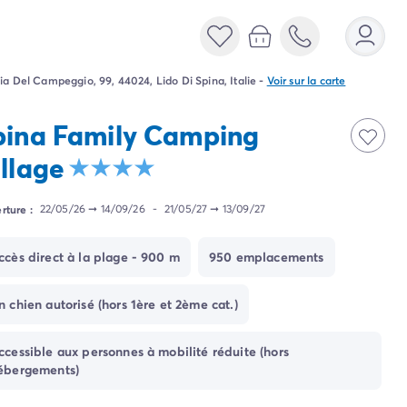
ia Del Campeggio, 99, 44024, Lido Di Spina, Italie
-
Voir sur la carte
pina Family Camping
illage
rture :
22/05/26
➞
14/09/26
-
21/05/27
➞
13/09/27
ccès direct à la plage - 900 m
950 emplacements
n chien autorisé (hors 1ère et 2ème cat.)
ccessible aux personnes à mobilité réduite (hors
ébergements)