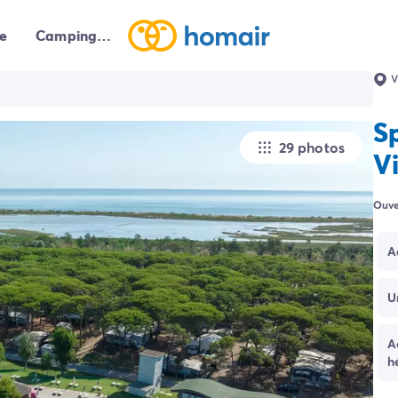
e
Campings autour de moi
V
S
29 photos
V
Ouve
A
U
A
h