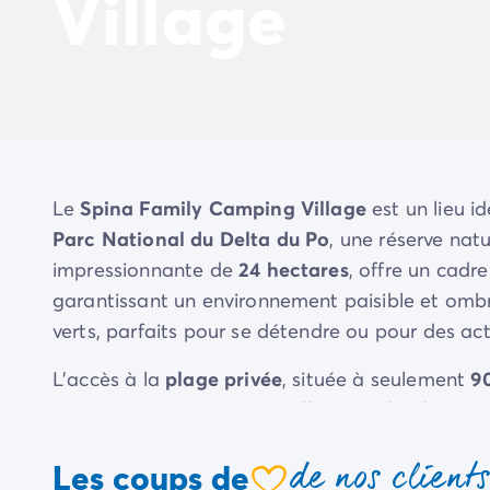
Village
Camping Avignon
Camping Rhône-Alpes
Camping Ardèche
Camping Vallon-Pont-d'Arc
Camping Drôme
Camping Haute-Savoie
Camping Annecy
Camping Isère
Le
Spina Family Camping Village
est un lieu i
Camping Savoie
Parc National du Delta du Po
, une réserve nat
Camping Espagne
Camping Cantabria
impressionnante de
24 hectares
, offre un cadr
Camping Santander
garantissant un environnement paisible et ombra
Camping Catalogne
verts, parfaits pour se détendre ou pour des activ
Camping Costa Brava
Camping Barcelone
L'accès à la
plage privée
, située à seulement
9
Camping Escala
assurant intimité et tranquillité. De plus, le 
Camping Palamos
infrastructures de loisirs
telles qu'une
piste cy
Camping Tossa de Mar
de nos client
Les coups de
permettant à toute la famille de profiter pleine
Camping Costa Dorada