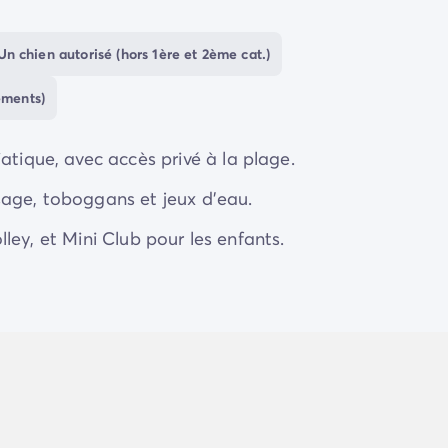
t un lieu de choix où
petits et grands
peuvent vivre d
tivités en plein air et détente sur la plage.
Un chien autorisé (hors 1ère et 2ème cat.)
ements)
atique, avec accès privé à la plage.
sage, toboggans et jeux d'eau.
volley, et Mini Club pour les enfants.