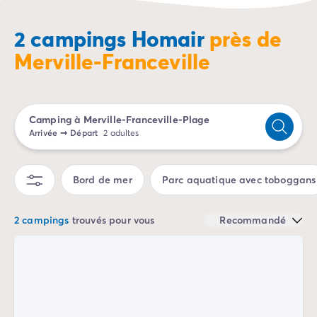
Camping Porto Vecchio
dans notre village-vacances normand et revenez avec
Camping Haute-Corse
des souvenirs plein la tête !
2 campings Homair
près de
Camping Bastia
Merville-Franceville
Camping Hauts-de-France
Camping Nord-Pas-de-Calais
Camping Picardie
Camping Ile-de-France
Camping à Merville-Franceville-Plage
Camping Paris
Arrivée
➞
Départ
2 adultes
Camping Languedoc-Roussillon
Camping Aude
Camping Carcassonne
Bord de mer
Parc aquatique avec toboggans
Camping Narbonne
Camping Gard
2 campings
trouvés pour vous
Recommandé
Camping Grau-du-Roi
Camping Hérault
Camping Cap D'Agde
Camping La Grande Motte
Camping Marseillan-Plage
Camping Palavas-les-Flots