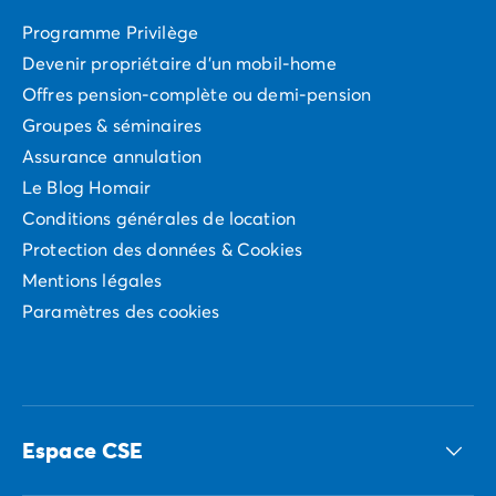
Avant de partir
Les modes de paiement
Programme Privilège
Paiement en plusieurs fois
Devenir propriétaire d'un mobil-home
L'assurance annulation
Offres pension-complète ou demi-pension
Acheter un mobil-home
Groupes & séminaires
Assurance annulation
Le Blog Homair
Conditions générales de location
Protection des données & Cookies
Mentions légales
Paramètres des cookies
Espace CSE