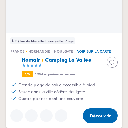
Camping Sète
Camping Valras-Plage
Camping Vendres-Plage
Camping Vias-Plage
Camping Pyrénées-Orientales
Camping Argelès-sur-Mer
À 9.7 km de Merville-Franceville-Plage
Camping Canet-en-Roussillon
FRANCE
NORMANDIE
HOULGATE
VOIR SUR LA CARTE
Camping Collioure
Homair
Camping La Vallée
Camping Le Barcarès
Camping Limousin
Camping Corrèze
4/5
1094
expériences vécues
Camping Midi-Pyrénées
Grande plage de sable accessible à pied
Camping Aveyron
Située dans la ville côtière Houlgate
Camping Millau
Quatre piscines dont une couverte
Camping Gers
Camping Lot
Camping Lot-et-Garonne
Découvrir
Camping Tarn