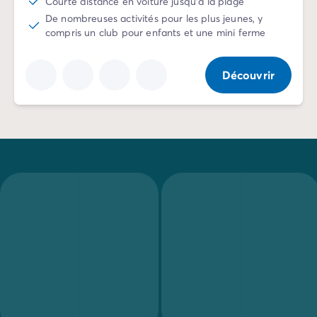
Courte distance en voiture jusqu'à la plage
Camping La Palmyre
De nombreuses activités pour les plus jeunes, y
Camping Royan
compris un club pour enfants et une mini ferme
Camping Provence-Alpes-Côte d'Azur
Camping Alpes-de-Haute-Provence
Découvrir
Camping Alpes-Maritimes
Camping Cannes
Camping Nice
Camping Bouches du Rhône
Camping Cassis
Camping Marseille
Camping Var
Camping Fréjus
Camping Hyères les Palmiers
Camping Lavandou
Camping Port Grimaud
Camping Saint-Raphaël
Camping Saint-Tropez
Camping Vaucluse
Camping Avignon