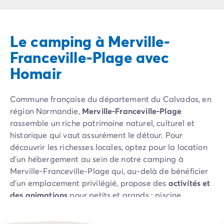
Camping Pyrénées Atlantiques
Camping Biarritz
Camping Bidart
Le camping à Merville-
Camping Hendaye
Camping Bretagne
Franceville-Plage avec
Camping Côtes d'Armor
Homair
Camping Finistère
Camping Ille-et-Vilaine
Camping Saint-Malo
Commune française du département du Calvados, en
Camping Morbihan
région Normandie,
Merville-Franceville-Plage
Camping Vannes
rassemble un riche patrimoine naturel, culturel et
Camping Centre-Val de Loire
historique qui vaut assurément le détour. Pour
Camping Indre-et-Loire
découvrir les richesses locales, optez pour la location
Camping Chenonceau
d’un hébergement au sein de notre camping à
Camping Champagne-Ardenne
Merville-Franceville-Plage qui, au-delà de bénéficier
Camping Ardennes
d’un emplacement privilégié, propose des
activités et
Camping Corse
des animations
pour petits et grands : piscine,
Camping Corse-du-Sud
toboggan, pataugeoire, bain à remous, terrain
Camping Bonifacio
multisports… Réservez dès maintenant votre voyage