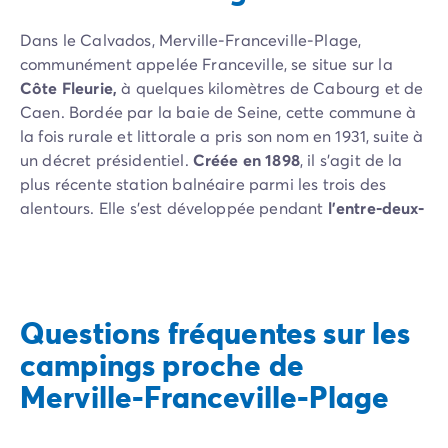
Camping Vénétie
Camping Venise
Dans le Calvados, Merville-Franceville-Plage,
Camping Croatie
communément appelée Franceville, se situe sur la
Camping Dalmatie
Côte Fleurie,
à quelques kilomètres de Cabourg et de
Camping Istrie
Caen. Bordée par la baie de Seine, cette commune à
Camping Kvarner
la fois rurale et littorale a pris son nom en 1931, suite à
Camping Portugal
un décret présidentiel.
Créée en 1898
, il s’agit de la
Camping Algarve
plus récente station balnéaire parmi les trois des
Camping Centre Portugal
alentours. Elle s’est développée pendant
l’entre-deux-
Camping Lisbonne
guerres
, époque où l’accès aux bains de mer n’est plus
Camping Nord Portugal
seulement réservé à l’élite aristocratique. Merville-
Autres destinations
Franceville-Plage a subi de
lourds dégâts suite aux
Camping Pays-Bas
bombardements de 1944
. Après avoir été
Camping Allemagne
Questions fréquentes sur les
reconstruite, elle a réussi à garder son caractère
Camping Suisse
familial et authentique qui la définit. Aujourd’hui, la
campings proche de
Camping Autriche
ville attire les vacanciers pour son village fleuri, son
Merville-Franceville-Plage
Camping Styrie
patrimoine historique, sa plage et son vaste espace
Camping Luxembourg
naturel.
Camping Belgique