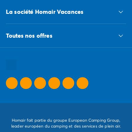
Accédez à nos offres CSE
La société Homair Vacances
Le groupe ECG
Toutes nos offres
Nous recrutons
Nos engagements responsables
Toutes nos destinations
Toutes nos thématiques
Toutes nos promos camping
Camping Dernière Minute
Homair fait partie du groupe European Camping Group,
leader européen du camping et des services de plein air.