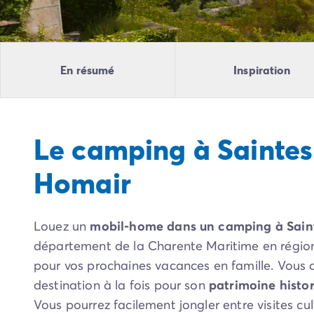
Camping Pyrénées Atlantiques
Camping Biarritz
Camping Bidart
Camping Hendaye
En résumé
Inspiration
Camping Bretagne
Camping Côtes d'Armor
Camping Finistère
Camping Ille-et-Vilaine
Le camping à Saintes
Camping Saint-Malo
Camping Morbihan
Homair
Camping Vannes
Camping Centre-Val de Loire
Camping Indre-et-Loire
Louez un
mobil-home dans un camping à Sain
Camping Chenonceau
Camping Champagne-Ardenne
département de la Charente Maritime en région
Camping Ardennes
pour vos prochaines vacances en famille. Vous 
Camping Corse
destination à la fois pour son
patrimoine histo
Camping Corse-du-Sud
Vous pourrez facilement jongler entre visites cult
Camping Bonifacio