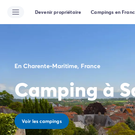
Devenir propriétaire
Campings en Franc
Toutes nos destinations
Camping France
Camping Alsace
Camping Bas-Rhin
Camping Strasbourg
Camping Haut-Rhin
Camping Colmar
En Charente-Maritime, France
Camping Aquitaine
Camping Dordogne
Camping à S
Camping Gironde
Camping Arcachon
Camping Bordeaux
Camping Les Landes
Camping Biscarrosse
Camping Hossegor
Voir les campings
Camping Messanges
Camping Mimizan