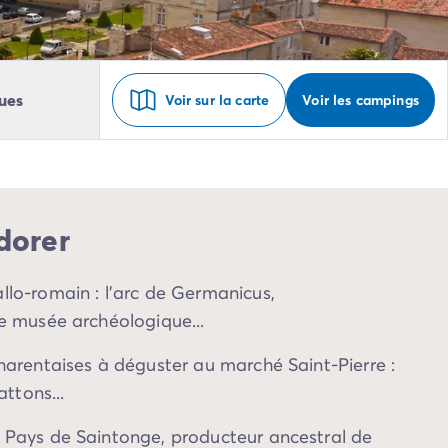
ues
Voir sur la carte
Voir les campings
dorer
llo-romain : l'arc de Germanicus,
le musée archéologique...
charentaises à déguster au marché Saint-Pierre :
attons...
 Pays de Saintonge, producteur ancestral de