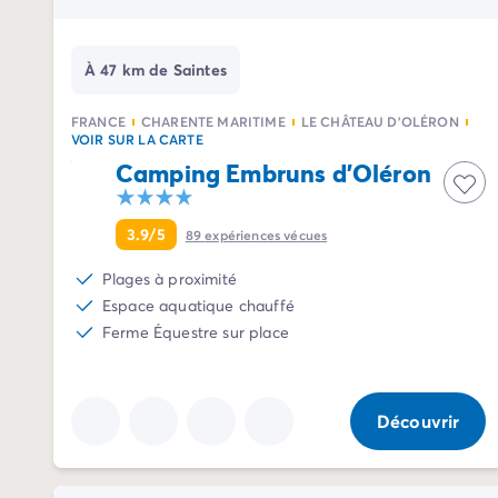
Camping La Palmyre
Camping Royan
À 47 km de Saintes
Camping Provence-Alpes-Côte d'Azur
Camping Alpes-de-Haute-Provence
FRANCE
CHARENTE MARITIME
LE CHÂTEAU D'OLÉRON
Camping Alpes-Maritimes
VOIR SUR LA CARTE
Camping Cannes
Camping Embruns d'Oléron
Camping Nice
Camping Bouches du Rhône
Camping Cassis
3.9/5
89
expériences vécues
Camping Marseille
Plages à proximité
Camping Var
Espace aquatique chauffé
Camping Fréjus
Ferme Équestre sur place
Camping Hyères les Palmiers
Camping Lavandou
Camping Port Grimaud
Camping Saint-Raphaël
Découvrir
Camping Saint-Tropez
Camping Vaucluse