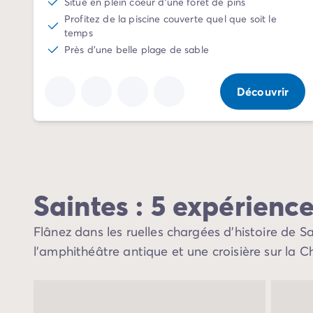
Situé en plein coeur d'une foret de pins
Camping Communauté Valencienne
Profitez de la piscine couverte quel que soit le
Camping Costa Blanca
temps
Camping Alicante
Près d'une belle plage de sable
Camping Benidorm
Camping Costa del Azahar
Camping Valence
Découvrir
Camping Italie
Camping Abruzzes
Camping Emilie Romagne
Camping Latium
Camping Rome
Camping Lombardie
Saintes : 5 expérience
Camping Lac de Garde
Camping Lac Majeur
Flânez dans les ruelles chargées d’histoire de
Camping Pouilles
l’amphithéâtre antique et une croisière sur la C
Camping Sardaigne
Camping Toscane
Camping Florence
Camping Trentin-Haut-Adige