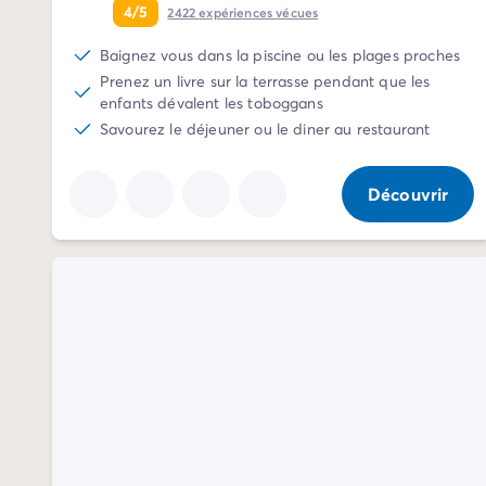
Camping Normandie
4/5
2422
expériences vécues
Camping Basse-Normandie
Baignez vous dans la piscine ou les plages proches
Camping Calvados
Prenez un livre sur la terrasse pendant que les
Camping Manche
enfants dévalent les toboggans
Camping Haute-Normandie
Savourez le déjeuner ou le diner au restaurant
Camping Pays de la Loire
Camping Loire-Atlantique
Camping Guerande
Découvrir
Camping Le-Croisic
Camping Pornic
Camping Vendée
Camping La-Tranche-sur-Mer
Camping Les Sables d'Olonne
Camping Saint-Gilles-Croix-de-Vie
Camping Saint-Hilaire-De-Riez
Camping Saint-Jean-De-Monts
Camping Poitou-Charentes
Camping Charente-Maritime
Camping Fouras