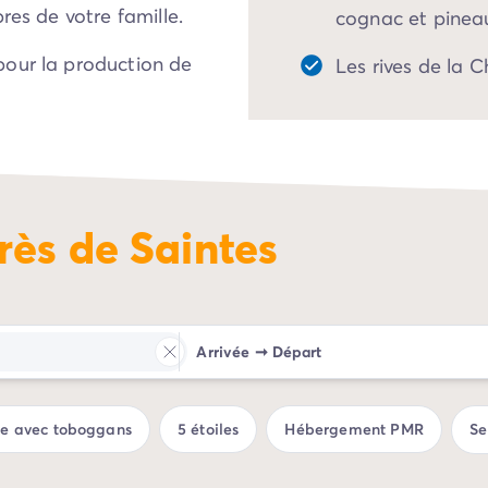
res de votre famille.
cognac et pinea
pour la production de
Les rives de la 
r flâné dans la ville,
 navigué sur la
home et partagez des
s proposées par
rès de Saintes
Arrivée
➞
Départ
ue avec toboggans
5 étoiles
Hébergement PMR
Se