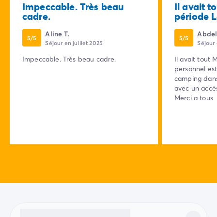
Impeccable. Très beau
Il avait t
cadre.
période Le
Aline T.
Abdel
5/5
5/5
Séjour en juillet 2025
Séjour 
Impeccable. Très beau cadre.
Il avait tout
personnel est
camping dans
avec un accès
Merci a tous