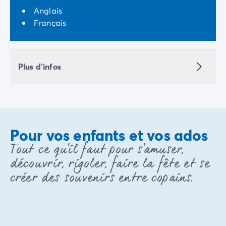
Avant de partir
Anglais
Les modes de paiement
Français
Paiement en plusieurs fois
L'assurance annulation
Acheter un mobil-home
Plus d'infos
Pour vos enfants et vos ados
Tout ce qu'il faut pour s'amuser,
découvrir, rigoler, faire la fête et se
créer des souvenirs entre copains.