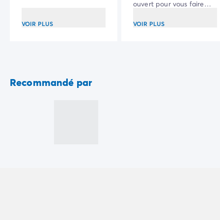
ouvert pour vous faire
Camping La Palmyre
vivre une expérience
Camping Royan
inédite.
VOIR PLUS
VOIR PLUS
Camping Provence-Alpes-Côte d'Azur
Camping Alpes-de-Haute-Provence
Camping Alpes-Maritimes
Camping Cannes
Camping Nice
Recommandé par
Camping Bouches du Rhône
Camping Cassis
Camping Marseille
Camping Var
Camping Fréjus
Camping Hyères les Palmiers
Camping Lavandou
Camping Port Grimaud
Camping Saint-Raphaël
Camping Saint-Tropez
Camping Vaucluse
Camping Avignon