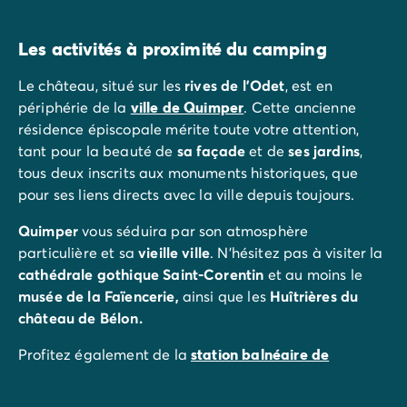
Les activités à proximité du camping
Le château, situé sur les
rives de l'Odet
, est en
périphérie de la
ville de Quimper
. Cette ancienne
résidence épiscopale mérite toute votre attention,
tant pour la beauté de
sa façade
et de
ses jardins
,
tous deux inscrits aux monuments historiques, que
pour ses liens directs avec la ville depuis toujours.
Quimper
vous séduira par son atmosphère
particulière et sa
vieille ville
. N'hésitez pas à visiter la
cathédrale gothique Saint-Corentin
et au moins le
musée de la Faïencerie,
ainsi que les
Huîtrières du
château de Bélon.
Profitez également de la
station balnéaire de
Bénodet
, à environ 15 km et de ses
longues plages
de
sable fin. Puis reprenez l'
exploration du
Finistère
et