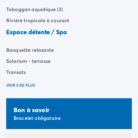
Camping Vénétie
Toboggan aquatique (3)
Camping Venise
Camping Croatie
Rivière tropicale à courant
Camping Dalmatie
Espace détente / Spa
Camping Istrie
Camping Kvarner
Camping Portugal
Banquette relaxante
Camping Algarve
Solarium - terrasse
Camping Centre Portugal
Camping Lisbonne
Transats
Camping Nord Portugal
Autres destinations
VOIR 5 DE PLUS
Camping Pays-Bas
Camping Allemagne
Camping Suisse
Bon à savoir
Camping Autriche
Bracelet obligatoire
Camping Styrie
Camping Luxembourg
Camping Belgique