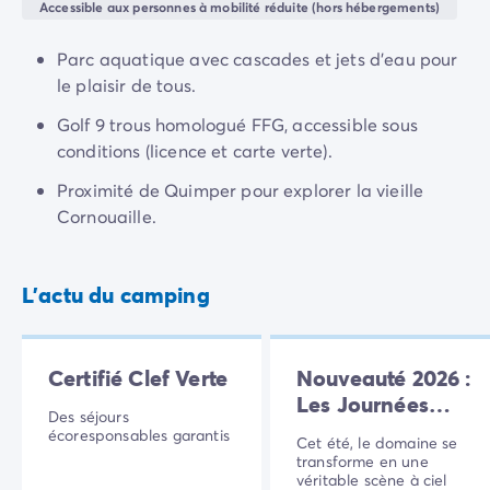
Camping Normandie
Accessible aux personnes à mobilité réduite (hors hébergements)
Camping Basse-Normandie
Camping Calvados
Parc aquatique avec cascades et jets d'eau pour
Camping Manche
le plaisir de tous.
Camping Haute-Normandie
Golf 9 trous homologué FFG, accessible sous
Camping Pays de la Loire
conditions (licence et carte verte).
Camping Loire-Atlantique
Camping Guerande
Proximité de Quimper pour explorer la vieille
Camping Le-Croisic
Cornouaille.
Camping Pornic
Camping Vendée
Camping La-Tranche-sur-Mer
L'actu du camping
Camping Les Sables d'Olonne
Camping Saint-Gilles-Croix-de-Vie
Camping Saint-Hilaire-De-Riez
Certifié Clef Verte
Nouveauté 2026 :
Camping Saint-Jean-De-Monts
Les Journées
Des séjours
Camping Poitou-Charentes
Spectacles &
écoresponsables garantis
Cet été, le domaine se
Camping Charente-Maritime
Loisirs
transforme en une
Camping Fouras
véritable scène à ciel