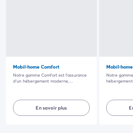
Mobil-home Comfort
Mobil-home 
Notre gamme Comfort est l’assurance
Notre gamme 
d’un hébergement moderne,
hébergement 
totalement équipé et où chacun
meilleur rappo
possède son espace de vie. Bien
espaces de v
agencé, il vous offre confort, simplicité,
terrasse au gr
intimité… en plein air pour des
privative… de
En savoir plus
E
vacances réussies.
vacances quel