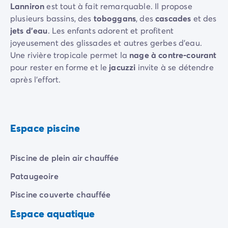
Camping Communauté Valencienne
Lanniron
est tout à fait remarquable. Il propose
Camping Costa Blanca
plusieurs bassins, des
toboggans
, des
cascades
et des
Camping Alicante
jets d'eau
. Les enfants adorent et profitent
Camping Benidorm
joyeusement des glissades et autres gerbes d'eau.
Camping Costa del Azahar
Une rivière tropicale permet la
nage à contre-courant
Camping Valence
pour rester en forme et le
jacuzzi
invite à se détendre
Camping Italie
après l'effort.
Camping Abruzzes
Camping Emilie Romagne
Pour que la relaxation soit complète, la
banquette à
Camping Latium
bulles
et le
solarium
vous attendent pour de grands
Camping Rome
moments de repos. Les
plages de sable fin
ne sont
Espace piscine
Camping Lombardie
qu'à 16 km et vous offrent tous les plaisirs du littoral,
Camping Lac de Garde
dont la baignade, bien sûr, et les
sports nautiques
.
Piscine de plein air chauffée
Camping Lac Majeur
Camping Pouilles
Pataugeoire
Camping Sardaigne
Piscine couverte chauffée
Camping Toscane
Camping Florence
Espace aquatique
Camping Trentin-Haut-Adige