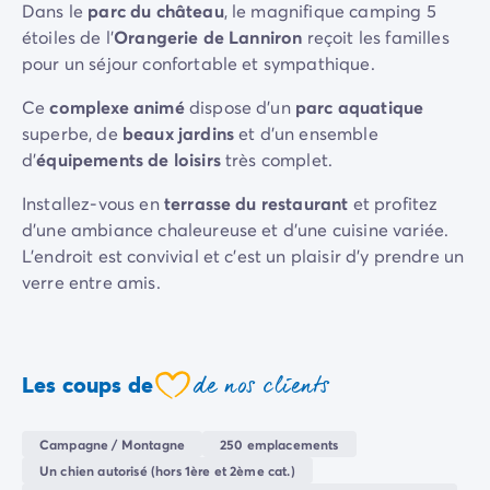
Dans le
parc du château
, le magnifique camping 5
Camping Sète
étoiles de l'
Orangerie de Lanniron
reçoit les familles
Camping Valras-Plage
pour un séjour confortable et sympathique.
Camping Vendres-Plage
Camping Vias-Plage
Ce
complexe animé
dispose d'un
parc aquatique
Camping Pyrénées-Orientales
superbe, de
beaux jardins
et d'un ensemble
Camping Argelès-sur-Mer
d'
équipements de loisirs
très complet.
Camping Canet-en-Roussillon
Installez-vous en
terrasse du restaurant
et profitez
Camping Collioure
d'une ambiance chaleureuse et d'une cuisine variée.
Camping Le Barcarès
L'endroit est convivial et c'est un plaisir d'y prendre un
Camping Limousin
verre entre amis.
Camping Corrèze
Camping Midi-Pyrénées
Le camping propose de
multiples services
pour vous
Camping Aveyron
assurer un séjour serein, notamment un
club enfants
Camping Millau
très actif. Pour les familles qui recherchent un
de nos clients
Les coups de
Camping Gers
coeur
camping d'exception !
Camping Lot
Camping Lot-et-Garonne
Campagne / Montagne
250 emplacements
Camping Tarn
Un chien autorisé (hors 1ère et 2ème cat.)