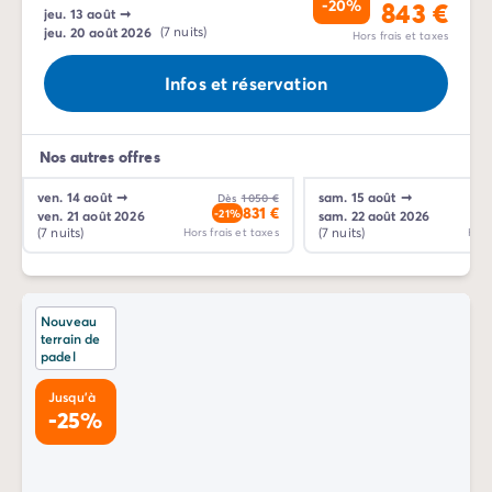
-20%
843 €
Nos formules de restauration
jeu. 13 août
➞
jeu. 20 août 2026
(7 nuits)
Hors frais et taxes
Avant de partir
Les modes de paiement
Infos et réservation
Paiement en plusieurs fois
L'assurance annulation
Acheter un mobil-home
Nos autres offres
ven. 14 août
➞
sam. 15 août
➞
Dès
1 050 €
831 €
-21%
ven. 21 août 2026
sam. 22 août 2026
(7 nuits)
(7 nuits)
Hors frais et taxes
Hors
Nouveau
terrain de
padel
Jusqu'à
-25%