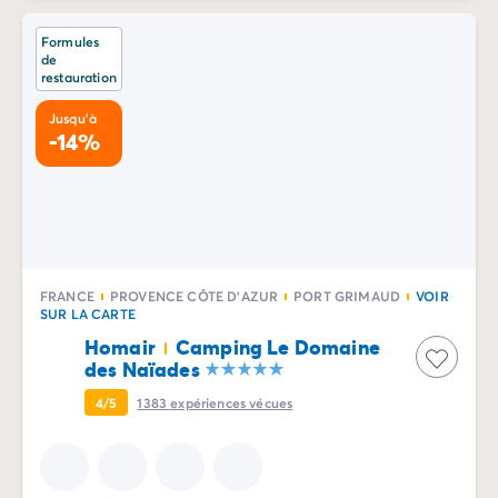
Camping Trentin-Haut-Adige
Formules
Camping Vénétie
de
Camping Venise
restauration
Camping Croatie
Jusqu'à
Camping Dalmatie
-14%
Camping Istrie
Camping Kvarner
Camping Portugal
Camping Algarve
Camping Centre Portugal
Camping Lisbonne
FRANCE
PROVENCE CÔTE D'AZUR
PORT GRIMAUD
VOIR
SUR LA CARTE
Camping Nord Portugal
Autres destinations
Homair
Camping Le Domaine
des Naïades
Camping Pays-Bas
Camping Allemagne
4/5
1383
expériences vécues
Camping Suisse
Camping Autriche
Camping Styrie