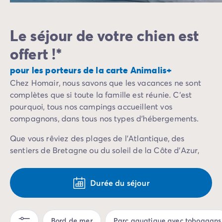
Camping Mimizan
Camping Pyrénées Atlantiques
Le séjour de votre chien est
Camping Biarritz
Camping Bidart
offert !*
Camping Hendaye
Camping Bretagne
pour les porteurs de la carte Animalis+
Camping Côtes d'Armor
Chez Homair, nous savons que les vacances ne sont
Camping Finistère
complètes que si toute la famille est réunie. C’est
Camping Ille-et-Vilaine
pourquoi, tous nos campings accueillent vos
Camping Saint-Malo
compagnons, dans tous nos types d’hébergements.
Camping Morbihan
Camping Vannes
Que vous rêviez des plages de l'Atlantique, des
Camping Centre-Val de Loire
sentiers de Bretagne ou du soleil de la Côte d'Azur,
Camping Indre-et-Loire
votre chien profitera autant que vous de ses
Camping Chenonceau
vacances. Selon les campings, vous trouverez même
Durée du séjour
Camping Champagne-Ardenne
des infrastructures dédiées : caniparcs pour se
Camping Ardennes
défouler, canidouches, sentiers de balade à proximité,
Camping Corse
ou parcours d'agility pour les plus sportifs.
Bord de mer
Parc aquatique avec toboggans
Camping Corse-du-Sud