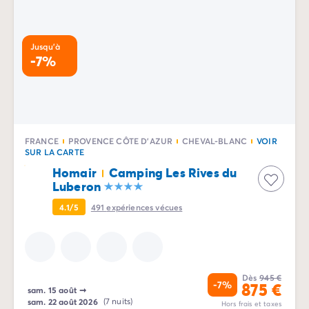
Jusqu'à
-7%
FRANCE
PROVENCE CÔTE D'AZUR
CHEVAL-BLANC
VOIR
SUR LA CARTE
Homair
Camping Les Rives du
Luberon
4.1/5
491
expériences vécues
Dès
945 €
-7%
875 €
sam. 15 août
➞
sam. 22 août 2026
(7 nuits)
Hors frais et taxes