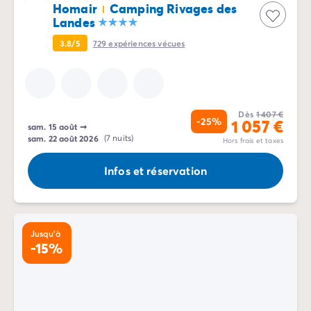
Homair
Camping Rivages des
Landes
3.8/5
729
expériences vécues
Dès
1 407 €
-25%
1 057 €
sam. 15 août
➞
sam. 22 août 2026
(7 nuits)
Hors frais et taxes
Infos et réservation
Jusqu'à
-15%