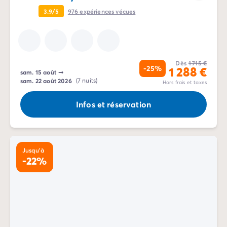
3.9/5
976
expériences vécues
Dès
1 715 €
-25%
1 288 €
sam. 15 août
➞
sam. 22 août 2026
(7 nuits)
Hors frais et taxes
Infos et réservation
Jusqu'à
-22%