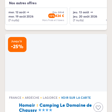
Nos autres offres
mer. 12 août
➞
jeu. 13 août
➞
Dès
511 €
434 €
-15%
mer. 19 août 2026
jeu. 20 août 2026
(7 nuits)
(7 nuits)
Hors frais et taxes
Hors 
Jusqu'à
-25%
FRANCE
ARDÈCHE
LAGORCE
VOIR SUR LA CARTE
Homair
Camping Le Domaine de
Chaussy