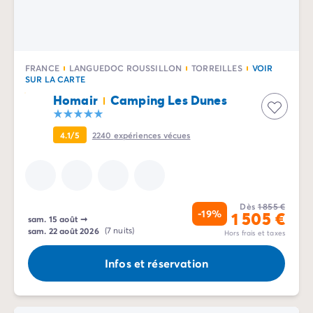
Camping Périgord
Camping Porquerolles
Camping Sud de la France
Offres promotionnelles
FRANCE
LANGUEDOC ROUSSILLON
TORREILLES
VOIR
SUR LA CARTE
Offres du moment
/promotions
Homair
Camping Les Dunes
Avantages & bons plans
Parrainer un ami
Programme de fidélité
4.1/5
2240
expériences vécues
Offrir un coffret cadeau Homair
Nos nouveautés 2026
Week-ends à thème
Promos d'été
Dès
1 855 €
-19%
1 505 €
Dernière minute été
sam. 15 août
➞
sam. 22 août 2026
(7 nuits)
Nos locations
Hors frais et taxes
Nos gammes de mobil-homes
/hebergements
Infos et réservation
Mobil-homes Ultimate
/ultimate
Mobil-homes Premium
/camping-mobil-home-premium
Hébergements insolites
/hebergements-specifiques