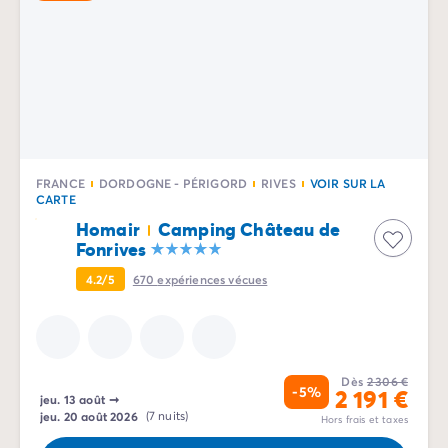
FRANCE
DORDOGNE - PÉRIGORD
RIVES
VOIR SUR LA
CARTE
Homair
Camping Château de
Fonrives
4.2/5
670
expériences vécues
Dès
2 306 €
-5%
2 191 €
jeu. 13 août
➞
jeu. 20 août 2026
(7 nuits)
Hors frais et taxes