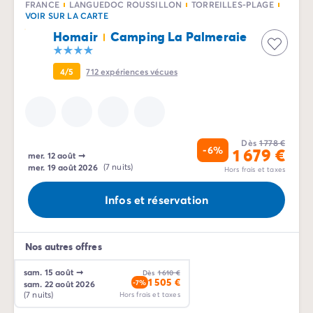
FRANCE
LANGUEDOC ROUSSILLON
TORREILLES-PLAGE
VOIR SUR LA CARTE
Homair
Camping La Palmeraie
4/5
712
expériences vécues
Dès
1 778 €
-6%
1 679 €
mer. 12 août
➞
mer. 19 août 2026
(7 nuits)
Hors frais et taxes
Infos et réservation
Nos autres offres
sam. 15 août
➞
Dès
1 610 €
1 505 €
-7%
sam. 22 août 2026
(7 nuits)
Hors frais et taxes