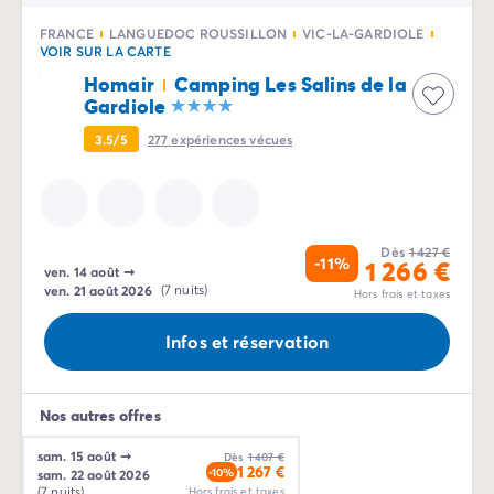
FRANCE
LANGUEDOC ROUSSILLON
VIC-LA-GARDIOLE
VOIR SUR LA CARTE
Homair
Camping Les Salins de la
Gardiole
3.5/5
277
expériences vécues
Dès
1 427 €
-11%
1 266 €
ven. 14 août
➞
ven. 21 août 2026
(7 nuits)
Hors frais et taxes
Infos et réservation
Nos autres offres
sam. 15 août
➞
Dès
1 407 €
1 267 €
-10%
sam. 22 août 2026
(7 nuits)
Hors frais et taxes