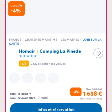
Camping Tarn
Jusqu'à
Camping Normandie
-4%
Camping Basse-Normandie
Camping Calvados
Camping Manche
Camping Haute-Normandie
Camping Pays de la Loire
FRANCE
CHARENTE MARITIME
LES MATHES
VOIR SUR LA
CARTE
Camping Loire-Atlantique
Homair
Camping La Pinède
Camping Guerande
Camping Le-Croisic
Camping Pornic
4/5
2422
expériences vécues
Camping Vendée
Camping La-Tranche-sur-Mer
Camping Les Sables d'Olonne
Camping Saint-Gilles-Croix-de-Vie
Dès
1 708 €
-4%
1 638 €
Camping Saint-Hilaire-De-Riez
sam. 15 août
➞
sam. 22 août 2026
(7 nuits)
Camping Saint-Jean-De-Monts
Hors frais et taxes
Camping Poitou-Charentes
Infos et réservation
Camping Charente-Maritime